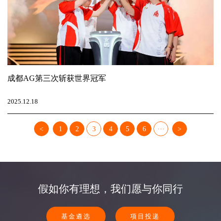
成都AG第三次斩获世界冠军
2025.12.18
<
1
2
3
4
5
6
···
>
假如你有理想，我们愿与你同行
基金遴选
项目投递