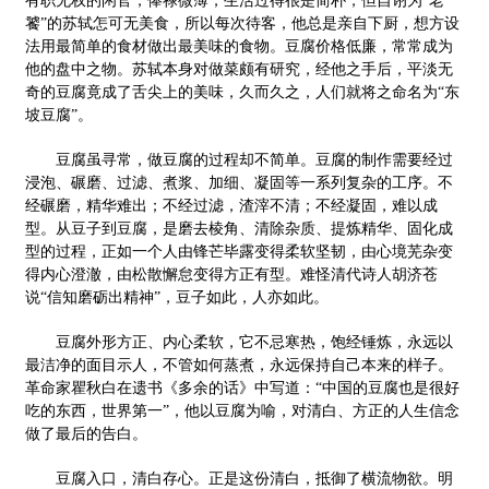
有职无权的闲官，俸禄微薄，生活过得很是简朴，但自诩为“老
饕”的苏轼怎可无美食，所以每次待客，他总是亲自下厨，想方设
法用最简单的食材做出最美味的食物。豆腐价格低廉，常常成为
他的盘中之物。苏轼本身对做菜颇有研究，经他之手后，平淡无
奇的豆腐竟成了舌尖上的美味，久而久之，人们就将之命名为“东
坡豆腐”。
豆腐虽寻常，做豆腐的过程却不简单。豆腐的制作需要经过
浸泡、碾磨、过滤、煮浆、加细、凝固等一系列复杂的工序。不
经碾磨，精华难出；不经过滤，渣滓不清；不经凝固，难以成
型。从豆子到豆腐，是磨去棱角、清除杂质、提炼精华、固化成
型的过程，正如一个人由锋芒毕露变得柔软坚韧，由心境芜杂变
得内心澄澈，由松散懈怠变得方正有型。难怪清代诗人胡济苍
说“信知磨砺出精神”，豆子如此，人亦如此。
豆腐外形方正、内心柔软，它不忌寒热，饱经锤炼，永远以
最洁净的面目示人，不管如何蒸煮，永远保持自己本来的样子。
革命家瞿秋白在遗书《多余的话》中写道：“中国的豆腐也是很好
吃的东西，世界第一”，他以豆腐为喻，对清白、方正的人生信念
做了最后的告白。
豆腐入口，清白存心。正是这份清白，抵御了横流物欲。明