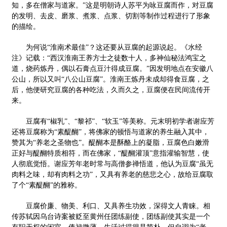
知，多在僧家与道家。”这是明朝诗人苏平为咏豆腐而作，对豆腐
的发明、去皮、磨浆、煮浆、点浆、切割等制作过程进行了形象
的描绘。
为何说“淮南术最佳”？这还要从豆腐的起源说起。《水经
注》记载：“西汉淮南王养方士之徒数十人，多神仙秘法鸿宝之
道，烧药炼丹，偶以石膏点豆汁得成豆腐。”因发明地点在安徽八
公山，所以又叫“八公山豆腐”。淮南王炼丹未成却得食豆腐，之
后，他便研究豆腐的各种吃法，久而久之，豆腐便在民间流传开
来。
豆腐有“椒乳”、“黎祁”、“软玉”等美称。元末明初学者谢应芳
还将豆腐称为“素醍醐”，将佛家的顿悟与道家的养生融入其中，
赞其为“养老之圣物也”。醍醐本是酥酪上的凝脂，豆腐色白嫩滑
正好与醍醐特质相符，而在佛家，“醍醐灌顶”意指灌输智慧，使
人彻底觉悟。谢应芳年老时常与高僧参禅悟道，他认为豆腐“虽无
肉料之味，却有肉料之功”，又具有养老的慈悲之心，故给豆腐取
了个“素醍醐”的雅称。
豆腐价廉、物美、利口、又具养生功效，深得文人青睐。相
传苏轼因乌台诗案被贬至黄州任团练副使，团练副使其实是一个