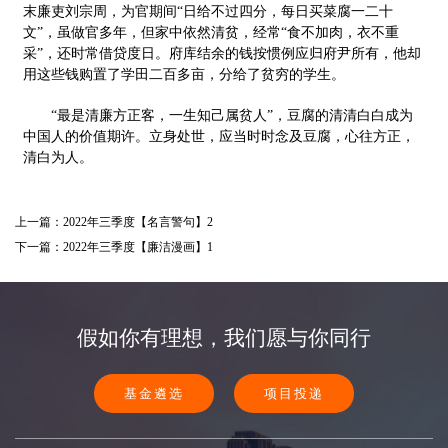
末廉吏刘宗周，为官期间“日给不过四分，每日买菜腐一二十
文”，虽做官多年，但家中依然清贫，经常“食不加肉，衣不重
采”，还时常借贷度日。府库结余的钱按惯例应归府尹所有，他却
用这些钱购置了学田二百多亩，分给了贫穷的学生。
“最是清廉方正客，一生知己属贫人”，豆腐的清清白白成为
中国人的价值期许。立身处世，应当时时念及豆腐，心往方正，
清白为人。
上一篇：2022年三季度【名言警句】2
下一篇：2022年三季度【廉洁漫画】1
假如你有理想，我们愿与你同行
基金遴选
项目投递