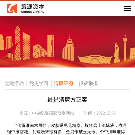
党建活动
党史学习
清廉策源
投诉举报
最是清廉方正客
来源：中央纪委国家监委网站
时间：2022.12.06
“传得淮南术最佳，皮肤退尽见精华。旋转磨上流琼液，煮月
铛中滚雪花。瓦罐浸来蟾有影，金刀剖破玉无瑕。个中滋味谁得