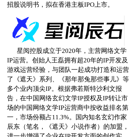
招股说明书，拟在香港主板
IPO
上市。
星阅控股成立于
2020
年，主营网络文学
IP
运营。创始人王磊拥有超
20
年的
IP
开发及
游戏运营经验，与团队一起成功打造和运营
了《遮天》系列、《那年那兔那些事儿》等
多个业内顶尖
IP
。根据弗若斯特沙利文报
告，在中国网络玄幻文学
IP
授权及
IP
转让市
场的中国网络文学
IP
运营商中按收益排名第
一，市场份额占
11.3%
。国内知名玄幻作家
辰东（笔名，《遮天》小说作者）的加盟，
进一步增强了企业在
IP
开发方面的创作实