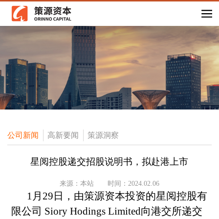
公司新闻
高新要闻
策源洞察
星阅控股递交招股说明书，拟赴港上市
来源：本站
时间：2024.02.06
1
月
29
日，由策源资本投资的星阅控股有
限公司
Siory Hodings Limited
向港交所递交