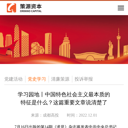
党建活动
党史学习
清廉策源
投诉举报
学习园地丨中国特色社会主义最本质的
特征是什么？这篇重要文章说清楚了
来源：成都高投
时间：2022.12.01
7月16日出版的第14期《求是》杂志将发表中共中央总书记、