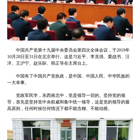
中国共产党第十九届中央委员会第四次全体会议，于2019年
10月28日至31日在北京举行。这是习近平、李克强、栗战书、汪
洋、王沪宁、赵乐际、韩正等在主席台上。
中国有了中国共产党执政，是中国、中国人民、中华民族的
一大幸事。
党政军民学，东西南北中，党是领导一切的。坚持党的领
导，首先是坚持党中央权威和集中统一领导，这是党的领导的最
高原则，任何时候任何情况下都不能含糊、不能动摇。